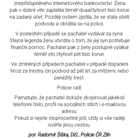
znepřístupněného internetového bankovnictví. Žena
pak v dobré víře zaplatila téměř dvaačtyřicet tisíc korun
na zadaný účet. Později ovšem zjistila, že se stala obětí
podvodu a obrátila se na policii.
V posledním případě se pachatel vydával za syna.
Stejná legenda ženu utvrdila o tom, že její syn potřebuje
finanční pomoc. Pachatel pak z ženy postupně vylákal
téměř sto čtyřicet pět tisíc korun.
Ve zmíněných případech pachateli v případě dopadení
hrozí za trestný čin podvod až pět let za mřížemi, nebo
peněžitý trest.
Policie radí:
Pamatujte, že pachatel dokáže zkopírovat jakékoli
telefonní číslo, profil na sociálních sítích i e-mailovou
adresu.
Pokud si nejste stoprocentně jistí, vždy si vše raději
ověřte jinou cestou.
por. Radomír Šiška, DiS., Policie ČR Zlín