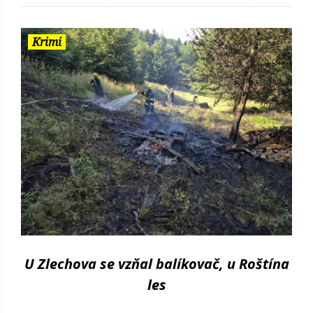
Krimi
U Zlechova se vzňal balíkovač, u Roštína
les