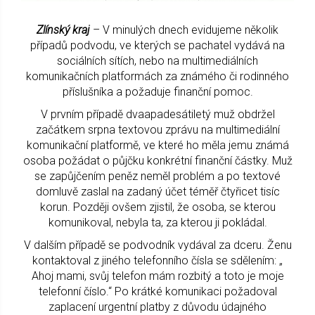
Zlínský kraj
– V minulých dnech evidujeme několik
případů podvodu, ve kterých se pachatel vydává na
sociálních sítích, nebo na multimediálních
komunikačních platformách za známého či rodinného
příslušníka a požaduje finanční pomoc.
V prvním případě dvaapadesátiletý muž obdržel
začátkem srpna textovou zprávu na multimediální
komunikační platformě, ve které ho měla jemu známá
osoba požádat o půjčku konkrétní finanční částky. Muž
se zapůjčením peněz neměl problém a po textové
domluvě zaslal na zadaný účet téměř čtyřicet tisíc
korun. Později ovšem zjistil, že osoba, se kterou
komunikoval, nebyla ta, za kterou ji pokládal.
V dalším případě se podvodník vydával za dceru. Ženu
kontaktoval z jiného telefonního čísla se sdělením: „
Ahoj mami, svůj telefon mám rozbitý a toto je moje
telefonní číslo.“ Po krátké komunikaci požadoval
zaplacení urgentní platby z důvodu údajného