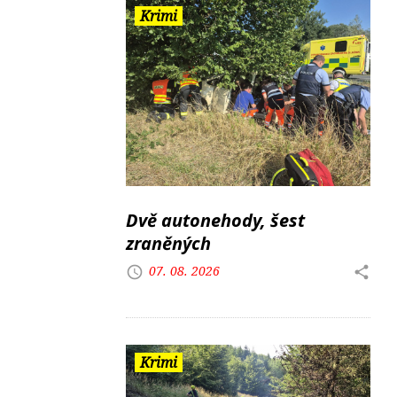
Krimi
Dvě autonehody, šest
zraněných
07. 08. 2026
Krimi