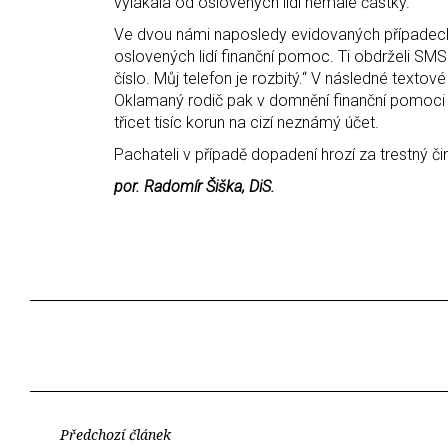
vylákala od oslovených lidí nemalé částky.
Ve dvou námi naposledy evidovaných případech 
oslovených lidí finanční pomoc. Ti obdrželi SMS 
číslo. Můj telefon je rozbitý.“ V následné text
Oklamaný rodič pak v domnění finanční pomoci s
třicet tisíc korun na cizí neznámý účet.
Pachateli v případě dopadení hrozí za trestný či
por. Radomír Šiška, DiS.
Předchozí článek