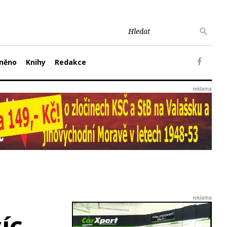
něno
Knihy
Redakce
íc.