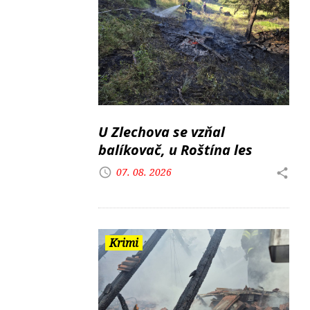
U Zlechova se vzňal
balíkovač, u Roštína les
07. 08. 2026
Krimi