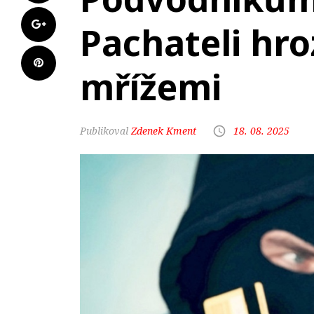
Pachateli hroz
mřížemi
Zdenek Kment
18. 08. 2025