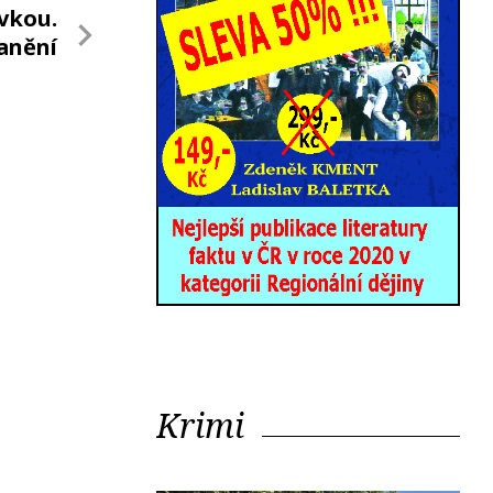
ávkou.
ranění
Krimi