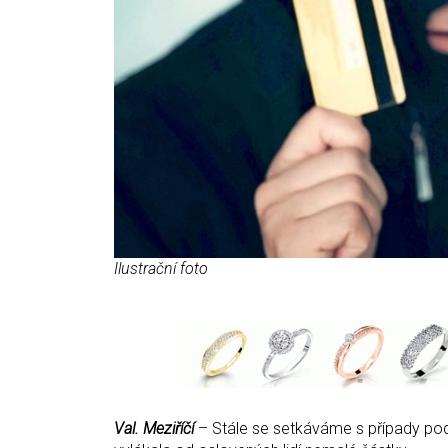
Ilustrační foto
Val. Meziříčí
– Stále se setkáváme s případy pod