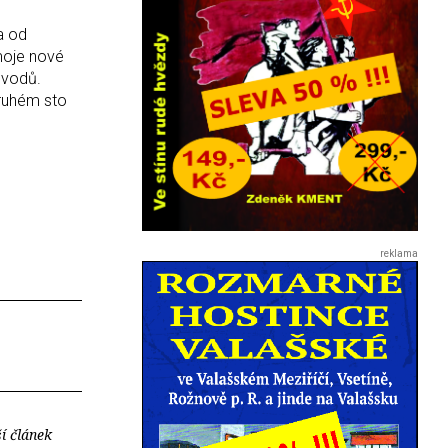
a od
 moje nové
ůvodů.
druhém sto
í článek