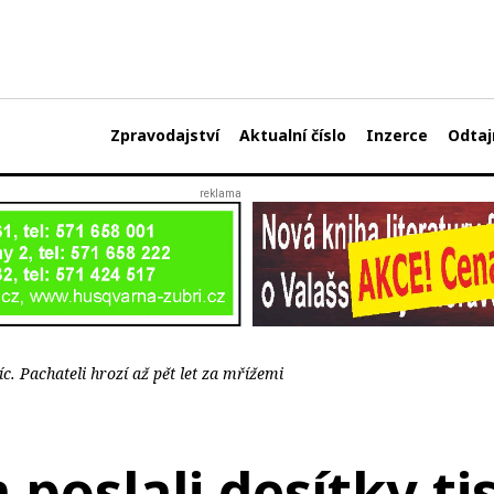
Zpravodajství
Aktualní číslo
Inzerce
Odtaj
c. Pachateli hrozí až pět let za mřížemi
oslali desítky tis