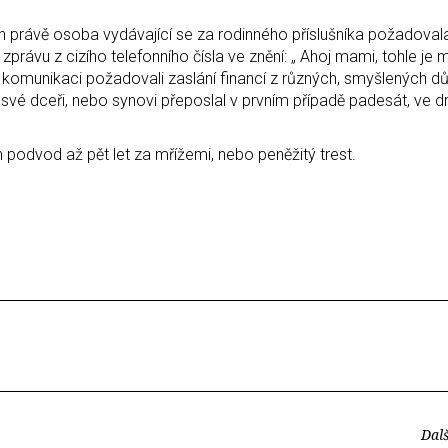
právě osoba vydávající se za rodinného příslušníka požadoval
zprávu z cizího telefonního čísla ve znění: „ Ahoj mami, tohle je
ové komunikaci požadovali zaslání financí z různých, smyšlených d
vé dceři, nebo synovi přeposlal v prvním případě padesát, ve 
n podvod až pět let za mřížemi, nebo peněžitý trest.
Dalš