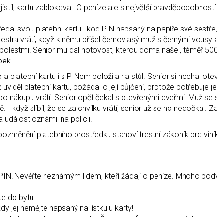
istil, kartu zablokoval. O peníze ale s největší pravděpodobností 
, předal svou platební kartu i kód PIN napsaný na papíře své sestř
sestra vrátí, když k němu přišel černovlasý muž s černými vousy
l bolestmi. Senior mu dal hotovost, kterou doma našel, téměř 50
bek.
a platební kartu i s PINem položila na stůl. Senior si nechal ot
viděl platební kartu, požádal o její půjčení, protože potřebuje je
d po nákupu vrátí. Senior opět čekal s otevřenými dveřmi. Muž se si
rně. I když slíbil, že se za chvilku vrátí, senior už se ho nedočkal.
 a událost oznámil na policii.
změnění platebního prostředku stanoví trestní zákoník pro viník
 PIN! Nevěřte neznámým lidem, kteří žádají o peníze. Mnoho po
te do bytu.
y jej nemějte napsaný na lístku u karty!