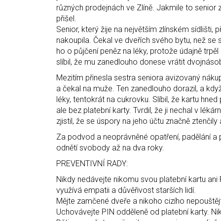
různých prodejnách ve Zlíně. Jakmile to senior zj
přišel.
Senior, který žije na největším zlínském sídlišti
nakoupila. Čekal ve dveřích svého bytu, než se 
ho o půjčení peněz na léky, protože údajně trpě
slíbil, že mu zanedlouho donese vrátit dvojnáso
Mezitím přinesla sestra seniora avizovaný nákup 
a čekal na muže. Ten zanedlouho dorazil, a když u
léky, tentokrát na cukrovku. Slíbil, že kartu hne
ale bez platební karty. Tvrdil, že ji nechal v léká
zjistil, že se úspory na jeho účtu značně ztenčily
Za podvod a neoprávněné opatření, padělání a po
odnětí svobody až na dva roky.
PREVENTIVNÍ RADY:
Nikdy nedávejte nikomu svou platební kartu ani
využívá empatii a důvěřivost starších lidí.
Mějte zamčené dveře a nikoho cizího nepouštěj
Uchovávejte PIN odděleně od platební karty. Nikd