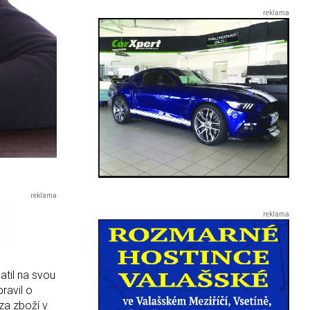
atil na svou
ravil o
 za zboží v