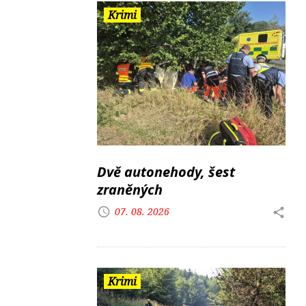
Krimi
Dvě autonehody, šest
zraněných
07. 08. 2026
Krimi