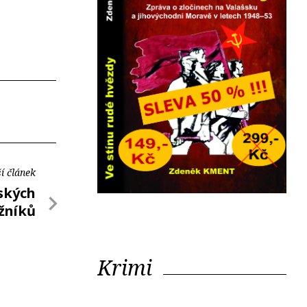
í článek
ských
žníků
Krimi