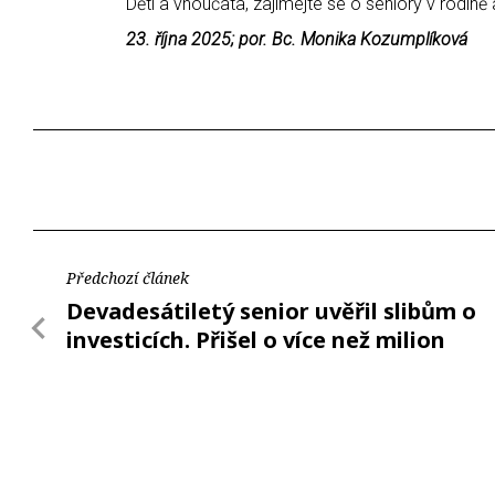
Děti a vnoučata, zajímejte se o seniory v rodině a
23. října 2025; por. Bc. Monika Kozumplíková
Předchozí článek
Devadesátiletý senior uvěřil slibům o
investicích. Přišel o více než milion