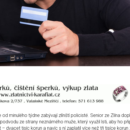
d minulého týdne zabývají zlínští policisté. Senior ze Zlína dopl
 podvodu ze strany neznámého muže, který využil lsti, aby ho přip
– dvacet tisíc korun a navíc s ní zaplatil více než tři tisíce korun