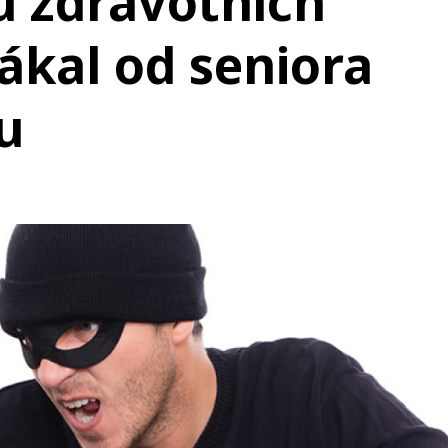
 zdravotních
ákal od seniora
u