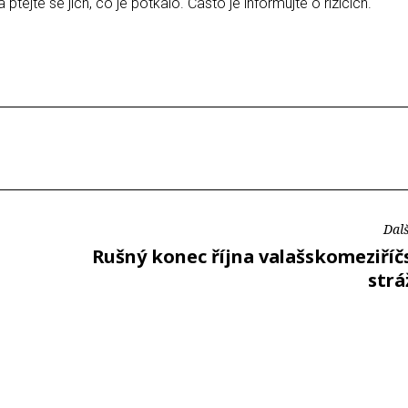
 ptejte se jich, co je potkalo. Často je informujte o rizicích.
Dalš
Rušný konec října valašskomeziříč
strá