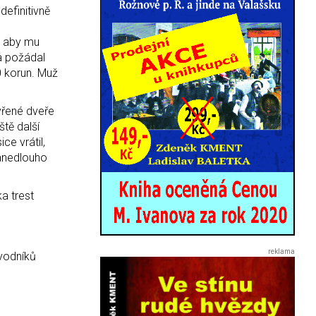
definitivně
e, aby mu
 a požádal
0 korun. Muž
evřené dveře
ště další
ce vrátil,
 Zanedlouho
a trest
dvodníků