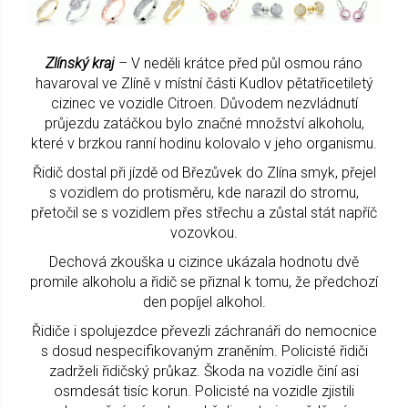
Zlínský kraj
– V neděli krátce před půl osmou ráno
havaroval ve Zlíně v místní části Kudlov pětatřicetiletý
cizinec ve vozidle Citroen. Důvodem nezvládnutí
průjezdu zatáčkou bylo značné množství alkoholu,
které v brzkou ranní hodinu kolovalo v jeho organismu.
Řidič dostal při jízdě od Březůvek do Zlína smyk, přejel
s vozidlem do protisměru, kde narazil do stromu,
přetočil se s vozidlem přes střechu a zůstal stát napříč
vozovkou.
Dechová zkouška u cizince ukázala hodnotu dvě
promile alkoholu a řidič se přiznal k tomu, že předchozí
den popíjel alkohol.
Řidiče i spolujezdce převezli záchranáři do nemocnice
s dosud nespecifikovaným zraněním. Policisté řidiči
zadrželi řidičský průkaz. Škoda na vozidle činí asi
osmdesát tisíc korun. Policisté na vozidle zjistili