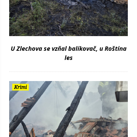
U Zlechova se vzňal balíkovač, u Roštína
les
Krimi