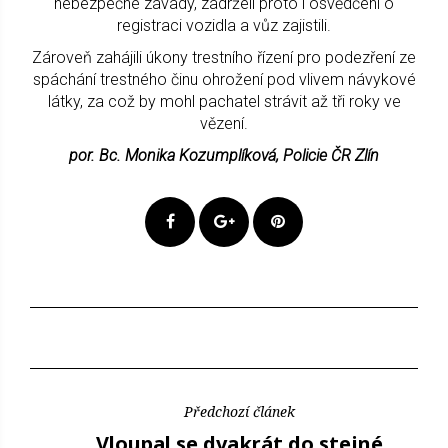
nebezpečné závady, zadrželi proto i osvědčení o
registraci vozidla a vůz zajistili.
Zároveň zahájili úkony trestního řízení pro podezření ze
spáchání trestného činu ohrožení pod vlivem návykové
látky, za což by mohl pachatel strávit až tři roky ve
vězení.
por. Bc. Monika Kozumplíková, Policie ČR Zlín
Předchozí článek
Vloupal se dvakrát do stejné