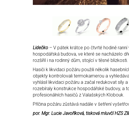
Lidečko
– V pátek krátce po čtvrté hodině ranní 
hospodářská budova, ve které se nacházelo dřev
rozšířil i na rodinný dům, stojící v těsné blízko
Hasiči k likvidaci požáru použili několik haseb
objekty kontrolovali termokamerou a vyhledával
vyhlásil likvidaci požáru a začal redukovat síly
rozebíraly konstrukce hospodářské budovy, a to
profesionálních hasičů z Valašských Klobouk.
Příčina požáru zůstává nadále v šetření vyšetřov
por. Mgr. Lucie Javoříková, tisková mluvčí HZS Zl