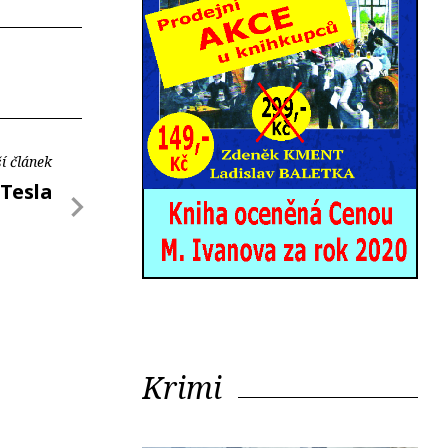
í článek
 Tesla
Krimi