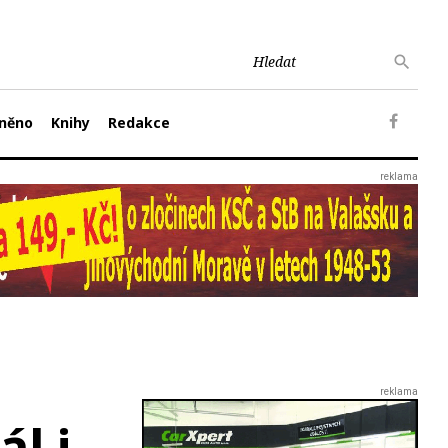
něno
Knihy
Redakce
l i