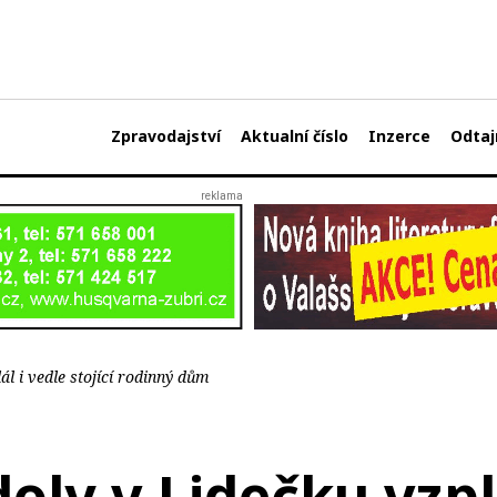
Zpravodajství
Aktualní číslo
Inzerce
Odtaj
ál i vedle stojící rodinný dům
oly v Lidečku vzplá