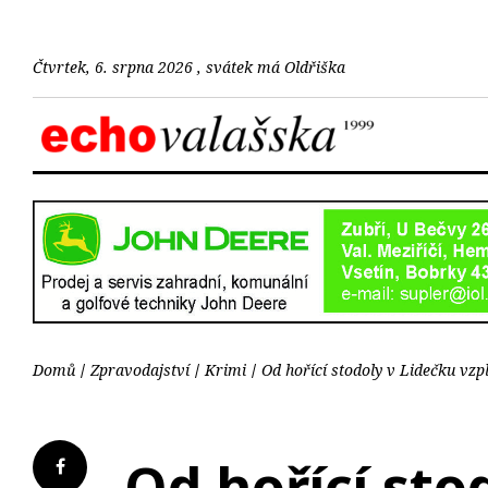
Čtvrtek, 6. srpna 2026 , svátek má Oldřiška
Domů
Zpravodajství
Krimi
Od hořící stodoly v Lidečku vzpl
Od hořící stod