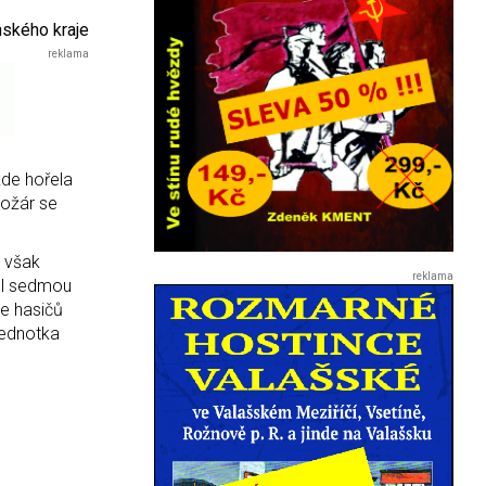
nského kraje
kde hořela
požár se
é však
půl sedmou
le hasičů
jednotka