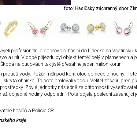
foto: Hasičský záchranný sbor Zlí
vyjeli profesionální a dobrovolní hasiči do Lidečka na Vsetínsku, 
o a uhlí. V době příjezdu byl objekt téměř celý v plamenech a 
sti. Škoda na budovách tak jistě přesáhne jeden milion korun.
ních proudů vody. Požár měli pod kontrolou do necelé hodiny. Pot
i skrytá ohniska. Ta poté prolévali vodou. Velitel zásahu před 
 a prostředky. Zbylé jednotky následně za přítomnosti vyšetřovate
 až do jedné hodiny odpolední. Poté odjela poslední zasahující 
atele hasičů a Policie ČR.
ínského kraje