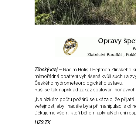
Zlínský kraj
– Radim Holiš I Hejtman Zlínského kr
mimořádná opatření vyhlášená kvůli suchu a zvý
Českého hydrometeorologického ústavu.
Ruší se tak například zákaz spalování hořlavých
„Na nízkém počtu požárů se ukázalo, že přijatá
veřejnost, aby i nadále byla při manipulaci s o
Děkujeme všem, kteří během uplynulých dní resp
HZS ZK