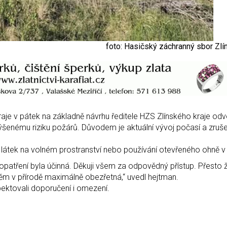
foto: Hasičský záchranný sbor Zlí
aje v pátek na základně návrhu ředitele HZS Zlínského kraje odv
šenému riziku požárů. Důvodem je aktuální vývoj počasí a zruše
 látek na volném prostranství nebo používání otevřeného ohně v 
 opatření byla účinná. Děkuji všem za odpovědný přístup. Přesto
hněm v přírodě maximálně obezřetná,“ uvedl hejtman.
ektovali doporučení i omezení.