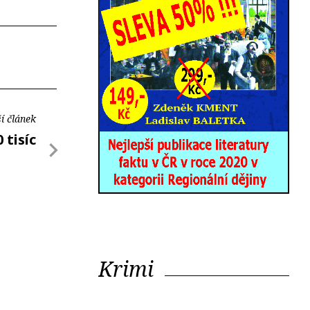
í článek
 tisíc
Krimi