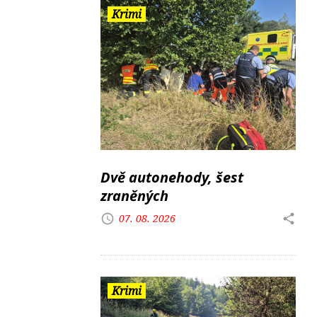
Krimi
Dvě autonehody, šest
zraněných
07. 08. 2026
Krimi