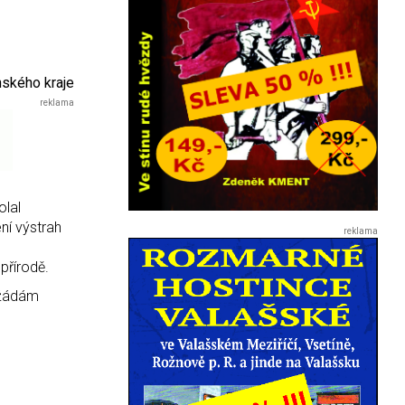
nského kraje
olal
ní výstrah
přírodě.
 žádám