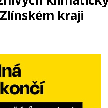
znivých klimatick
Zlínském kraji