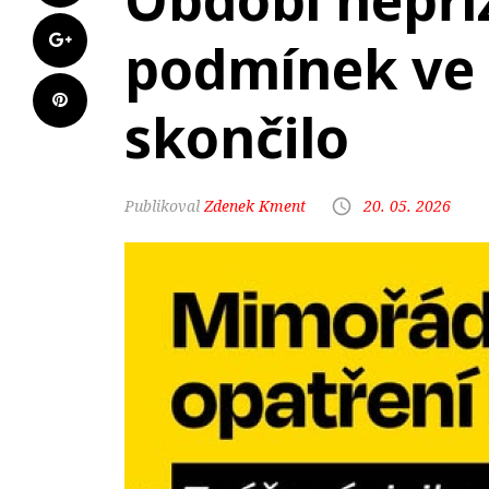
Období nepří
podmínek ve 
skončilo
Zdenek Kment
20. 05. 2026