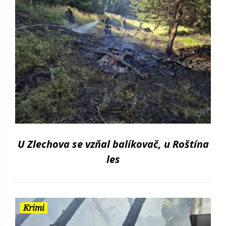
U Zlechova se vzňal balíkovač, u Roštína
les
Krimi