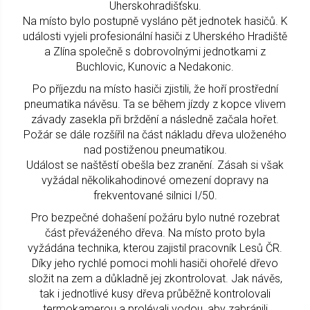
Uherskohradišťsku.
Na místo bylo postupně vysláno pět jednotek hasičů. K
události vyjeli profesionální hasiči z Uherského Hradiště
a Zlína společně s dobrovolnými jednotkami z
Buchlovic, Kunovic a Nedakonic.
Po příjezdu na místo hasiči zjistili, že hoří prostřední
pneumatika návěsu. Ta se během jízdy z kopce vlivem
závady zasekla při brždění a následně začala hořet.
Požár se dále rozšířil na část nákladu dřeva uloženého
nad postiženou pneumatikou.
Událost se naštěstí obešla bez zranění. Zásah si však
vyžádal několikahodinové omezení dopravy na
frekventované silnici I/50.
Pro bezpečné dohašení požáru bylo nutné rozebrat
část převáženého dřeva. Na místo proto byla
vyžádána technika, kterou zajistil pracovník Lesů ČR.
Díky jeho rychlé pomoci mohli hasiči ohořelé dřevo
složit na zem a důkladně jej zkontrolovat. Jak návěs,
tak i jednotlivé kusy dřeva průběžně kontrolovali
termokamerou a prolévali vodou, aby zabránili