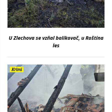
U Zlechova se vzňal balíkovač, u Roštína
les
Krimi