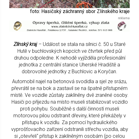
foto: Hasičský záchranný sbor Zlínského kraje
Zlínský kraj
– Událost se stala na silnici č. 50 u Staré
Hutě v buchlovských kopcích ve čtvrtek před půl
druhou odpoledne. K nehodě vyjížděla profesionální
jednotka z centrální stanice Uherské Hradiště a
dobrovolné jednotky z Buchlovic a Koryčan.
Automobil najel na betonová svodidla a sjel ze srázu,
převrátil se na bok a zastavil se na špatně přístupném
místě. Ve vozidle zůstaly zaklíněny dvě zraněné osoby.
Hasiči po příjezdu na místo museli stabilizovat vozidlo
proti pohybu. Souběžně s další činností museli
motorovou pilou odstranit dřeviny, které překážely v
přístupu k vozidlu. Za pomocí hydraulického
vyprošťovacího zařízení odstranili střechu vozidla, aby
si „otevřeli“ přístup k zaklíněným osobám (po celou