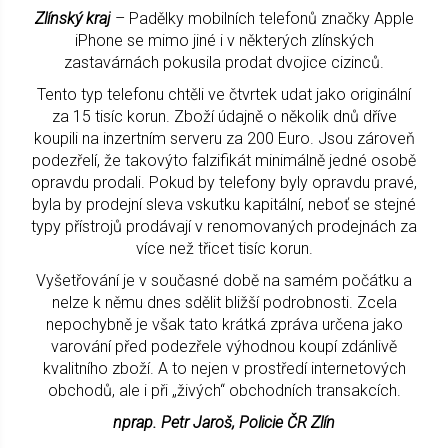
Zlínský kraj
– Padělky mobilních telefonů značky Apple
iPhone se mimo jiné i v některých zlínských
zastavárnách pokusila prodat dvojice cizinců.
Tento typ telefonu chtěli ve čtvrtek udat jako originální
za 15 tisíc korun. Zboží údajně o několik dnů dříve
koupili na inzertním serveru za 200 Euro. Jsou zároveň
podezřelí, že takovýto falzifikát minimálně jedné osobě
opravdu prodali. Pokud by telefony byly opravdu pravé,
byla by prodejní sleva vskutku kapitální, neboť se stejné
typy přístrojů prodávají v renomovaných prodejnách za
více než třicet tisíc korun.
Vyšetřování je v současné době na samém počátku a
nelze k němu dnes sdělit bližší podrobnosti. Zcela
nepochybně je však tato krátká zpráva určena jako
varování před podezřele výhodnou koupí zdánlivě
kvalitního zboží. A to nejen v prostředí internetových
obchodů, ale i při „živých“ obchodních transakcích.
nprap. Petr Jaroš, Policie ČR Zlín