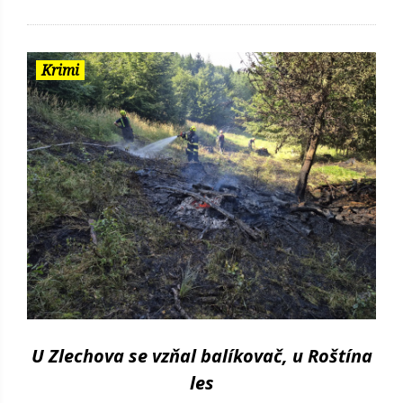
Krimi
U Zlechova se vzňal balíkovač, u Roštína
les