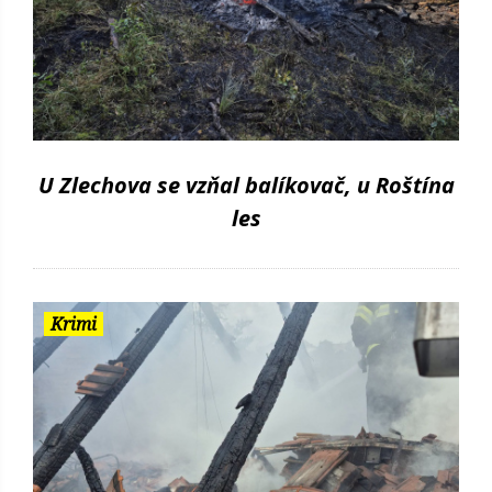
U Zlechova se vzňal balíkovač, u Roštína
les
Krimi