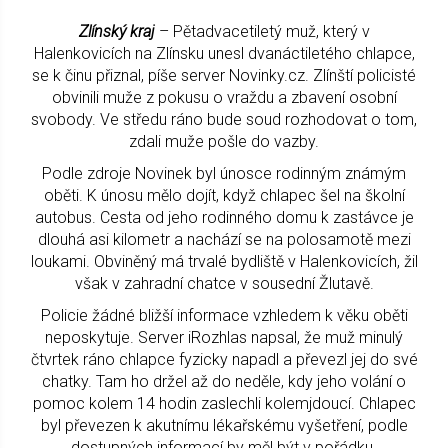
Zlínský kraj
– Pětadvacetiletý muž, který v
Halenkovicích na Zlínsku unesl dvanáctiletého chlapce,
se k činu přiznal, píše server Novinky.cz. Zlínští policisté
obvinili muže z pokusu o vraždu a zbavení osobní
svobody. Ve středu ráno bude soud rozhodovat o tom,
zdali muže pošle do vazby.
Podle zdroje Novinek byl únosce rodinným známým
oběti. K únosu mělo dojít, když chlapec šel na školní
autobus. Cesta od jeho rodinného domu k zastávce je
dlouhá asi kilometr a nachází se na polosamotě mezi
loukami. Obviněný má trvalé bydliště v Halenkovicích, žil
však v zahradní chatce v sousední Žlutavě.
Policie žádné bližší informace vzhledem k věku oběti
neposkytuje. Server iRozhlas napsal, že muž minulý
čtvrtek ráno chlapce fyzicky napadl a převezl jej do své
chatky. Tam ho držel až do neděle, kdy jeho volání o
pomoc kolem 14 hodin zaslechli kolemjdoucí. Chlapec
byl převezen k akutnímu lékařskému vyšetření, podle
dostupných informací by měl být v pořádku.