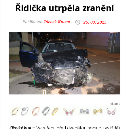
Řidička utrpěla zranění
Zdenek Kment
25. 03. 2025
Zlínský kraj
– Ve středu před dvacátou hodinou vyjížděli