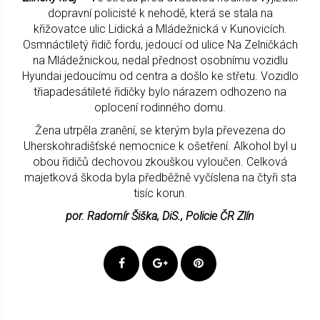
dopravní policisté k nehodě, která se stala na
křižovatce ulic Lidická a Mládežnická v Kunovicích.
Osmnáctiletý řidič fordu, jedoucí od ulice Na Zelničkách
na Mládežnickou, nedal přednost osobnímu vozidlu
Hyundai jedoucímu od centra a došlo ke střetu. Vozidlo
třiapadesátileté řidičky bylo nárazem odhozeno na
oplocení rodinného domu.
Žena utrpěla zranění, se kterým byla převezena do
Uherskohradišťské nemocnice k ošetření. Alkohol byl u
obou řidičů dechovou zkouškou vyloučen. Celková
majetková škoda byla předběžně vyčíslena na čtyři sta
tisíc korun.
por. Radomír Šiška, DiS., Policie ČR Zlín