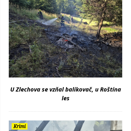
U Zlechova se vzňal balíkovač, u Roštína
les
Krimi