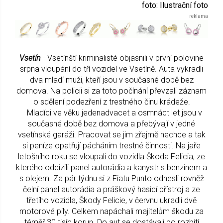
foto: Ilustrační foto
Vsetín
- Vsetínští kriminalisté objasnili v první polovine
srpna vloupání do tří vozidel ve Vsetíně. Auta vykradli
dva mladí muži, kteří jsou v současné době bez
domova. Na policii si za toto počínání převzali záznam
o sdělení podezření z trestného činu krádeže.
Mladíci ve věku jedenadvacet a osmnáct let jsou v
současné době bez domova a přebývají v jedné
vsetínské garáži. Pracovat se jim zřejmě nechce a tak
si peníze opatřují pácháním trestné činnosti. Na jaře
letošního roku se vloupali do vozidla Škoda Felicia, ze
kterého odcizili panel autorádia a kanystr s benzinem a
s olejem. Za pár týdnu si z Fiatu Punto odnesli rovněž
čelní panel autorádia a práškový hasicí přístroj a ze
třetího vozidla, Škody Felicie, v červnu ukradli dvě
motorové pily. Celkem napáchali majitelům škodu za
téměř 30 tisíc korun. Do aut se dostávali po rozbití