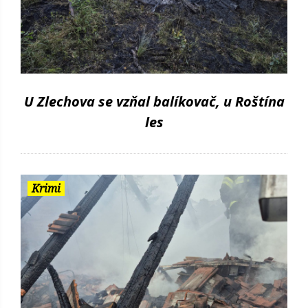
U Zlechova se vzňal balíkovač, u Roštína
les
Krimi