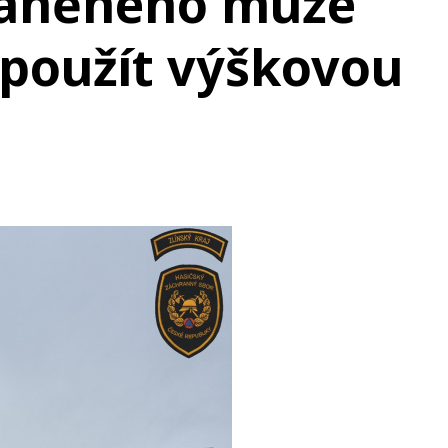
raněného muže
 použít výškovou