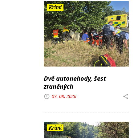
Krimi
Dvě autonehody, šest
zraněných
07. 08. 2026
Krimi