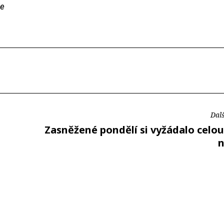
je
Dalš
Zasněžené pondělí si vyžádalo celo