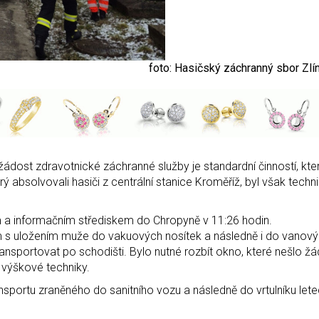
foto: Hasičský záchranný sbor Zlí
žádost zdravotnické záchranné služby je standardní činností, kte
ý absolvovali hasiči z centrální stanice Kroměříž, byl však techn
ím a informačním střediskem do Chropyně v 11:26 hodin.
 s uložením muže do vakuových nosítek a následně i do vanový
sportovat po schodišti. Bylo nutné rozbít okno, které nešlo ž
 výškové techniky.
ansportu zraněného do sanitního vozu a následně do vrtulníku let