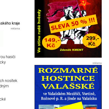
nského kraje
rou hasiči
icky
ch nosítek.
ádným
ecké