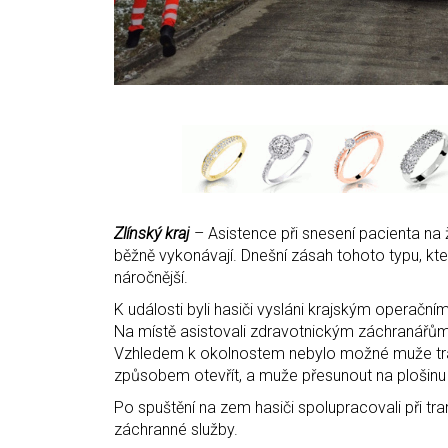
Zlínský kraj
– Asistence při snesení pacienta na 
běžně vykonávají. Dnešní zásah tohoto typu, kter
náročnější.
K události byli hasiči vysláni krajským operačn
Na místě asistovali zdravotnickým záchranářům
Vzhledem k okolnostem nebylo možné muže tran
způsobem otevřít, a muže přesunout na plošinu
Po spuštění na zem hasiči spolupracovali při tr
záchranné služby.