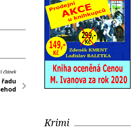
í článek
u řadu
nehod
Krimi