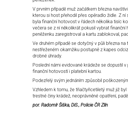
V prvním případě muž začátkem března navštívil
kterou si host přehodil přes opěradlo židle. Z 
byla finanční hotovost v řádech několika tisíc ko
večera se z ní několikrát pokusil vybrat finanč
peněženku zaregistroval a kartu zablokoval, pach
Ve druhém případě se dotyčný v půli března na t
nestřeženém okamžiku postupně z kapes odcizil 
drobné úhrady.
Poslední námi evidované krádeže se dopustil v p
finanční hotovostí i platební kartou.
Podezřelý svým jednáním způsobil poškozeným c
Vzhledem k tomu, že třiačtyřicetiletý muž již b
trestné činy krádež, neoprávněné opatření, padě
por. Radomír Šiška, DiS., Policie ČR Zlín