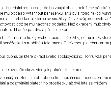
 jednu místní restauraci, kde ho zaujal obsah odložené pánské k
ní se mu podařilo vytáhnout peněženku, aniž by si toho někdo vši
run a platební karta, kterou se snažil využít ve svůj prospěch. Je
ní hotovost, což se mu nakonec podařilo. Než okradený muž chybě
atel stihl odčerpat dva a půl tisíce korun.
ribuně místního hokejového stadionu přiblížil k jinému muži, kter
peněženku i s mobilním telefonem. Odcizenou platební kartou po
ůli dubna, při které okradl svého spolubydlícího. Tomu vzal pen
elkovou škodu za více jak patnáct tisíc korun.
yl v minulých letech za obdobnou trestnou činnost odsouzen, mu n
lání a pozměnění platebního prostředku až dvě léta za mřížemi.