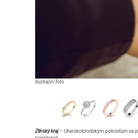
Ilustrační foto
Zlínský kraj
– Uherskobrodským policistům se po
peněženek.