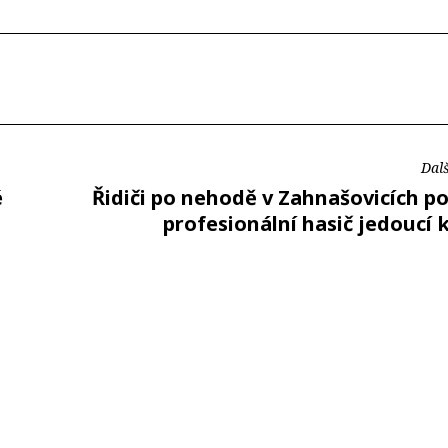
Dalš
é
Řidiči po nehodě v Zahnašovicích p
profesionální hasič jedoucí