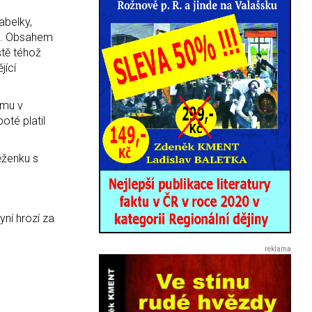
abelky,
ml. Obsahem
ště téhož
jící
ému v
té platil
ěženku s
yní hrozí za