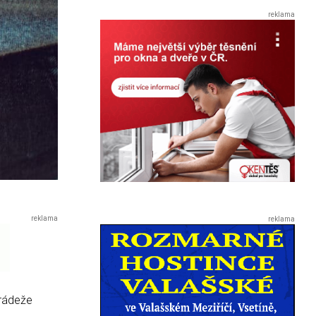
krádeže