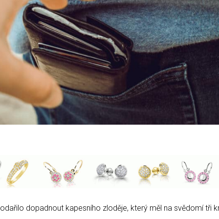
dařilo dopadnout kapesního zloděje, který měl na svědomí tři 