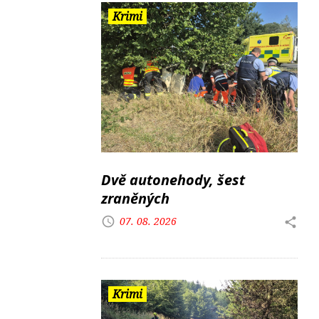
Krimi
Dvě autonehody, šest
zraněných
07. 08. 2026
Krimi