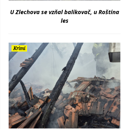
U Zlechova se vzňal balíkovač, u Roštína
les
Krimi