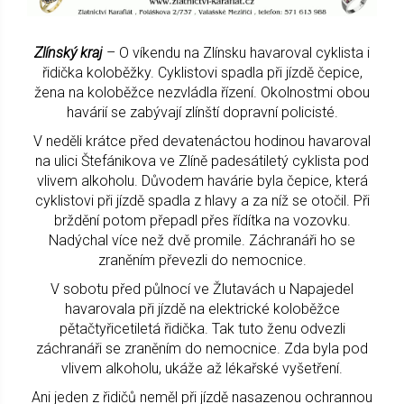
Zlínský kraj
– O víkendu na Zlínsku havaroval cyklista i
řidička koloběžky. Cyklistovi spadla při jízdě čepice,
žena na koloběžce nezvládla řízení. Okolnostmi obou
havárií se zabývají zlínští dopravní policisté.
V neděli krátce před devatenáctou hodinou havaroval
na ulici Štefánikova ve Zlíně padesátiletý cyklista pod
vlivem alkoholu. Důvodem havárie byla čepice, která
cyklistovi při jízdě spadla z hlavy a za níž se otočil. Při
brždění potom přepadl přes řídítka na vozovku.
Nadýchal více než dvě promile. Záchranáři ho se
zraněním převezli do nemocnice.
V sobotu před půlnocí ve Žlutavách u Napajedel
havarovala při jízdě na elektrické koloběžce
pětačtyřicetiletá řidička. Tak tuto ženu odvezli
záchranáři se zraněním do nemocnice. Zda byla pod
vlivem alkoholu, ukáže až lékařské vyšetření.
Ani jeden z řidičů neměl při jízdě nasazenou ochrannou