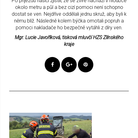
Po příjezdu hasiči zjistili, že se zvíře nachází v hloubce
okolo metru a půl a bez cizí pomoci není schopno
dostat se ven. Nejdříve oddělali jednu skruž, aby byli k
němu blíž. Následně kolem býčka omotali popruh a
pomoci nakladače ho bezpečně vytáhli z díry ven.
Mgr. Lucie Javoříková, tisková mluvčí HZS Zlínského
kraje