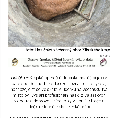
foto: Hasičský záchranný sbor Zlínského kraje
Lidečko
– Krajské operační středisko hasičů přijalo v
pátek po třetí hodině odpolední oznámení o býkovi,
nacházejícím se ve skruži v Lidečku na Vsetínsku. Na
místo byli vysláni profesionální hasiči z Valašských
Klobouk a dobrovolné jednotky z Horního Lidče a
Lidečka, které čekala nelehká práce.