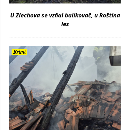
U Zlechova se vzňal balíkovač, u Roštína
les
Krimi