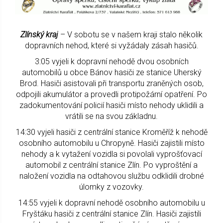
Zlínský kraj
– V sobotu se v našem kraji stalo několik
dopravních nehod, které si vyžádaly zásah hasičů.
3:05 vyjeli k dopravní nehodě dvou osobních
automobilů u obce Bánov hasiči ze stanice Uherský
Brod. Hasiči asistovali při transportu zraněných osob,
odpojili akumulátor a provedli protipožární opatření. Po
zadokumentování policií hasiči místo nehody uklidili a
vrátili se na svou základnu.
14:30 vyjeli hasiči z centrální stanice Kroměříž k nehodě
osobního automobilu u Chropyně. Hasiči zajistili místo
nehody a k vytažení vozidla si povolali vyprošťovací
automobil z centrální stanice Zlín. Po vyproštění a
naložení vozidla na odtahovou službu odklidili drobné
úlomky z vozovky.
14:55 vyjeli k dopravní nehodě osobního automobilu u
Fryštáku hasiči z centrální stanice Zlín. Hasiči zajistili