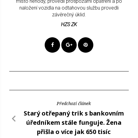
místo nehody, provedli protipožární opatření a po
naložení vozidla na odtahovou službu provedli
závěrečný úklid.
HZS ZK
Předchozí článek
Starý otřepaný trik s bankovním
úředníkem stále funguje. Žena
přišla o více jak 650 tisíc