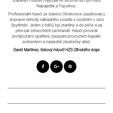
zraněným řidičem vyjížděli ve třičtvrtě na čtyři mezi
Napajedla a Topolnou.
Profesionální hasiči ze stanice Otrokovice zasahovali u
dopravní nehody nákladního vozidla s osobním v obci
Spytihněv. Jeden z řidičů byl zraněný a do péče si jej
převzali zdravotničtí záchranáři. Hasiči provedli
protipožární opatření, zasypání provozních kapalin
sorbentem a následně závěrečný úklid.
David Martinec, tiskový mluvčí HZS Zlínského kraje