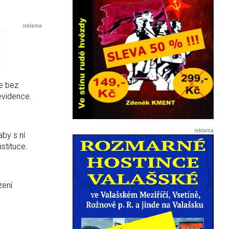
že bez
evidence.
aby s ní
stituce.
zení