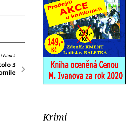
í článek
kolo 3
omile
Krimi