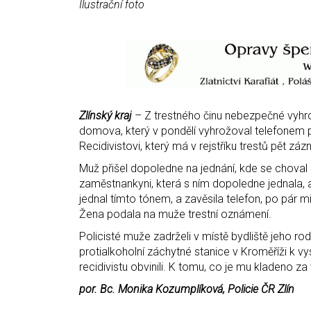
Ilustrační foto
Zlínský kraj
– Z trestného činu nebezpečné vyhrož
domova, který v pondělí vyhrožoval telefonem pr
Recidivistovi, který má v rejstříku trestů pět z
Muž přišel dopoledne na jednání, kde se choval 
zaměstnankyni, která s ním dopoledne jednala, a z
jednal tímto tónem, a zavěsila telefon, po pár m
Žena podala na muže trestní oznámení.
Policisté muže zadrželi v místě bydliště jeho ro
protialkoholní záchytné stanice v Kroměříži k vy
recidivistu obvinili. K tomu, co je mu kladeno za
por. Bc. Monika Kozumplíková, Policie ČR Zlín