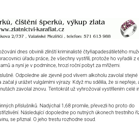
ování dnes obvinili zlínští kriminalisté čtyřiapadesátiletého mu
acovnici úřadu práce, že všechny vystřílí, protože ho vyřadili z 
áznamů a nyní je v podmínce, hrozí roční pobyt za mřížemi.
slušně. Odpoledne ale zjevně pod vlivem alkoholu zavolal stejné
ačal ji urážet vulgárními výrazy. Když mu sdělila, že si nepřeje, 
inutách zavolal znovu. Tentokrát už vyhrožoval vystřílením celé in
dinných příslušníků. Nadýchal 1,68 promile, převezli ho proto do
střízlivění. Následující dopoledne po nutných úkonech trestního ří
 vinu, se přiznal. O jeho trestu rozhodne soud.