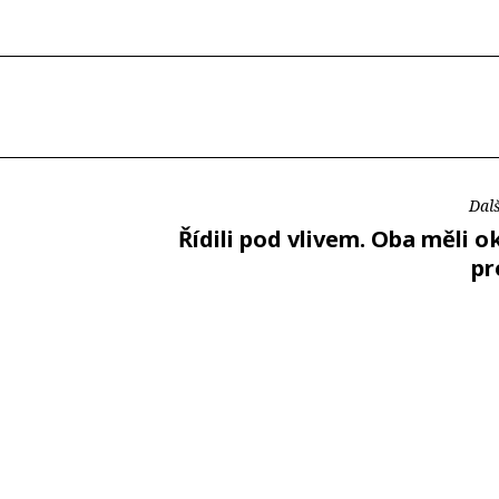
Dalš
Řídili pod vlivem. Oba měli o
pr