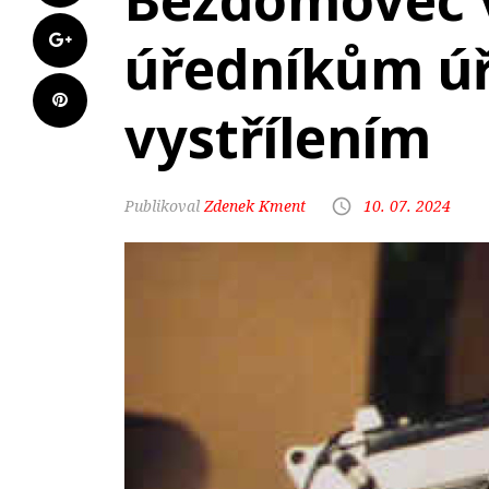
Bezdomovec 
úředníkům ú
vystřílením
Zdenek Kment
10. 07. 2024