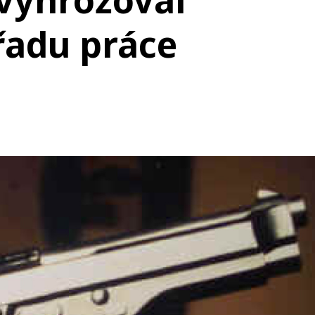
vyhrožoval
řadu práce