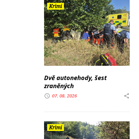
Krimi
Dvě autonehody, šest
zraněných
07. 08. 2026
Krimi