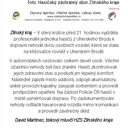
foto: Hasičský záchranný sbor Zlínského kraje
Zlínský kraj
– V úterý krátce před 21. hodinou vyjížděla
profesionální jednotka hasičů z Uherského Brodu k
dopravní nehodě dvou osobních vozidel, která se stala
na křižovatce rovněž v Uherském Brodě.
V automobilech cestovalo celkem devět osob. Všichni
účastníci nehody byli bez zranění. Hasiči zkontrolovali
jejich zdravotní stav a poskytli jim tepelný komfort.
Následně zajistili místo události, odpojili akumulátory,
uniklé provozní kapaliny zasypali sorbentem a provedli
protipožární opatření. Na žádost Policie ČR hasiči v
místě usměrňovali dopravu. Po zadokumentování
nehody odtlačili havarovaná vozidla mimo komunikaci
a provedli závěrečný úklid.
David Martinec, tiskový mluvčí HZS Zlínského kraje