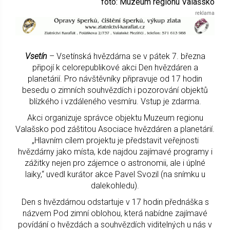
foto: Muzeum regionu Valašsko
Vsetín
– Vsetínská hvězdárna se v pátek 7. března
připojí k celorepublikové akci Den hvězdáren a
planetárií. Pro návštěvníky připravuje od 17 hodin
besedu o zimních souhvězdích i pozorování objektů
blízkého i vzdáleného vesmíru. Vstup je zdarma.
Akci organizuje správce objektu Muzeum regionu
Valašsko pod záštitou Asociace hvězdáren a planetárií.
„Hlavním cílem projektu je představit veřejnosti
hvězdárny jako místa, kde najdou zajímavé programy i
zážitky nejen pro zájemce o astronomii, ale i úplné
laiky,“ uvedl kurátor akce Pavel Svozil (na snímku u
dalekohledu).
Den s hvězdárnou odstartuje v 17 hodin přednáška s
názvem Pod zimní oblohou, která nabídne zajímavé
povídání o hvězdách a souhvězdích viditelných u nás v