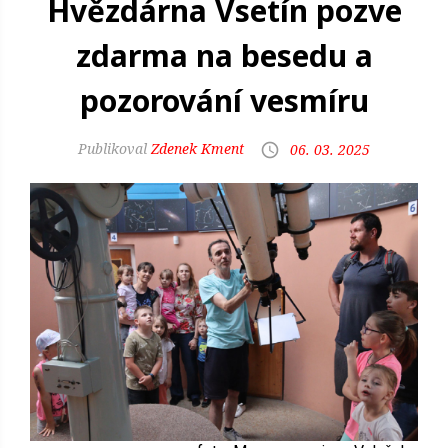
Hvězdárna Vsetín pozve
zdarma na besedu a
pozorování vesmíru
Zdenek Kment
06. 03. 2025