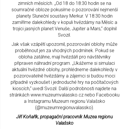
zimních měsících. „Od 18 do 18:30 hodin se na
soumračné obloze pokusíme o pozorování nejmenší
planety Sluneční soustavy Merkur. V 18:30 hodin
zamíříme dalekohledy v kopuli hvězdárny na Měsíc a
trojici jasných planet Venuše, Jupiter a Mars,“ doplnil
Svozil.
Jak však vzápětí upozornil, pozorování oblohy může
proběhnout jen za vhodných podmínek. Pokud se
obloha zatáhne, mají hvězdáři pro návštěvníky
připraven náhradní program. „Ukážeme si simulaci
aktuální hvězdné oblohy, prohlédneme dalekohledy v
pozorovatelně hvězdárny a zájemci si budou moci
případně vyzkoušet i jednoduché hry na počítačových
kioscích,“ uvedl Svozil. Další podrobnosti najdete na
stránkách www.muzeumvalassko.cz nebo Facebooku
a Instagramu Muzeum regionu Valašsko
(@muzeumregionuvalassko).
Jiří Koňařík, propagační pracovník Muzea regionu
Valašsko