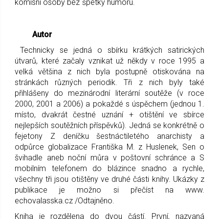
komisní osoby bez
š
petky humoru.
Autor
Technicky se jedná o sbírku krátkých satirických
útvarů, které začaly vznikat už někdy v roce 1995 a
velká většina z nich byla postupně otiskována na
stránkách různých periodik. Tři z nich byly také
přihlášeny do mezinárodní literární soutěže (v roce
2000, 2001 a 2006) a pokaždé s úspěchem (jednou 1.
místo, dvakrát čestné uznání + otištění ve sbírce
nejlepších soutěžních příspěvků). Jedná se konkrétně o
fejetony Z deníčku šestnáctiletého anarchisty a
odpůrce globalizace Františka M. z Huslenek, Sen o
švihadle aneb noční můra v poštovní schránce a S
mobilním telefonem do blázince snadno a rychle,
všechny tři jsou otištěny ve druhé části knihy. U
kázky z
publikace je možno si přečíst na www.
echovalasska.cz /Odtajněno.
Kniha je rozdělena do dvou částí. První, nazvaná