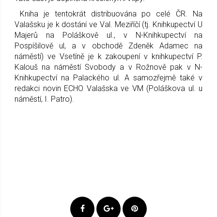
Kniha je tentokrát distribuována po celé ČR. Na
Valašsku je k dostání ve Val. Meziříčí (tj. Knihkupectví U
Majerů na Poláškově ul., v N-Knihkupectví na
Pospíšilově ul, a v obchodě Zdeněk Adamec na
náměstí) ve Vsetíně je k zakoupení v knihkupectví P.
Kalouš na náměstí Svobody a v Rožnově pak v N-
Knihkupectví na Palackého ul. A samozřejmě také v
redakci novin ECHO Valašska ve VM (Poláškova ul. u
náměstí, I. Patro).