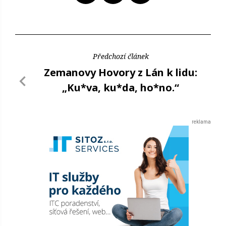
Předchozí článek
Zemanovy Hovory z Lán k lidu:
„Ku*va, ku*da, ho*no.“