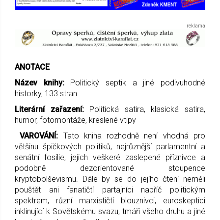
ANOTACE
Název knihy:
Politický septik a jiné podivuhodné
historky, 133 stran
Literární zařazení:
Politická satira, klasická satira,
humor, fotomontáže, kreslené vtipy
VAROVÁNÍ:
Tato kniha rozhodn
ě
není vhodná pro
v
ě
t
š
inu
š
pi
č
kových politik
ů
, nejr
ů
zn
ě
j
š
í parlamentní a
senátní fosilie, jejich ve
š
keré zaslepené p
ř
íznivce a
podobn
ě
dezorientované stoupence
kryptobol
š
evismu. Dále by se do jejího
č
tení nem
ě
li
pou
š
t
ě
t ani fanati
č
tí partajníci nap
ř
í
č
politickým
spektrem, r
ů
zní marxisti
č
tí blouznivci, euroskeptici
inklinující k Sov
ě
tskému svazu, tmá
ř
i v
š
eho druhu a jiné