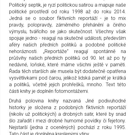
Politický septik, je ryzí politickou satirou a mapuje naše
politické prostředí od roku 1998 až do roku 2014.
Jedná se o soubor fiktivních reportáží - je to mix
pravdy, polopravdy, záměrného přehánění a čirého
výmyslu, tvářícího se jako skutečnost. Všechny však
spojuje jedno - reagují na skutečné události, především
aféry našich předních politiků a podobné politické
nehoráznosti. „Reportáže“ reagují spontánně na
průšvihy našich předních politiků od 90. let až po ty
nedávné, loňské, které máme všichni ještě v paměti.
Řada těch starších ale musela být dodatečně opatřena
vysvětlivkami pod čarou, jelikož lidská paměť je krátká
a politiků, včetně jejich prohřešků, mnoho. Text této
části knihy je doplněn fotomontážemi.
Druhá polovina knihy nazvaná Jiné podivuhodné
historky je složena z podobných fiktivních reportáží
(nikoliv už politických) a drobných satir, které by snad
šlo zařadit i mezi drobné humorné povídky či fejetony.
Nejstarší (jedna z oceněných) pochází z roku 1995.
Tato část je doplněna kreslenými vtipy.