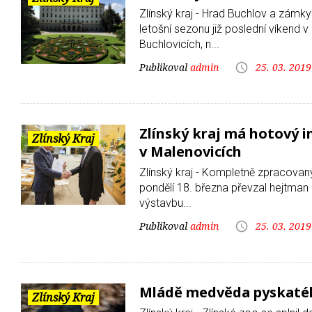
Zlínský kraj - Hrad Buchlov a zámky
letošní sezonu již poslední víkend 
Buchlovicích, n...
admin
25. 03. 2019
Zlínský kraj má hotový 
Zlínský Kraj
v Malenovicích
Zlínský kraj - Kompletně zpracovan
pondělí 18. března převzal hejtman
výstavbu...
admin
25. 03. 2019
Mládě medvěda pyskatéh
Zlínský Kraj