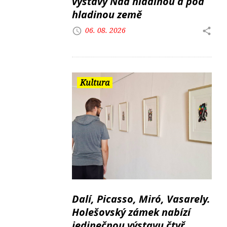
výstavy Nad hladinou a pod
hladinou země
06. 08. 2026
Kultura
Dalí, Picasso, Miró, Vasarely.
Holešovský zámek nabízí
jedinečnou výstavu čtyř