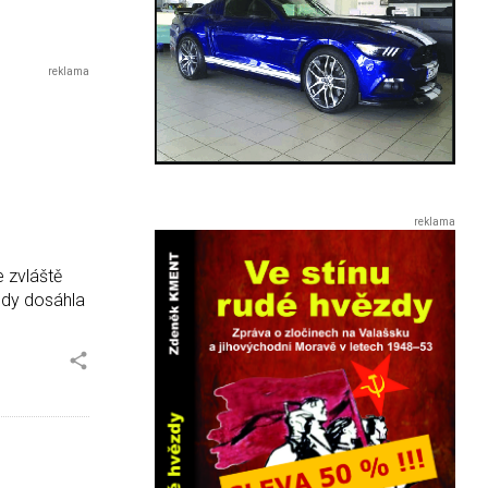
 zvláště
ody dosáhla