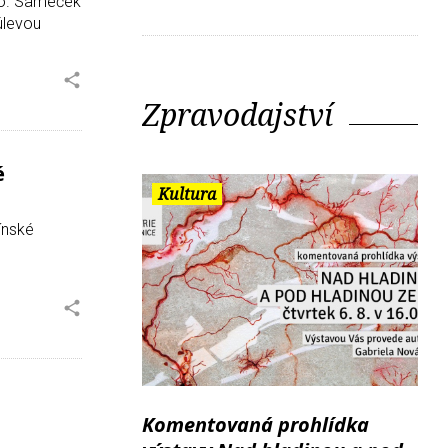
ého. Sameček
úlevou
Zpravodajství
é
Kultura
ínské
Komentovaná prohlídka