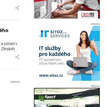
kého
 a uznání v
Zlínskéh...