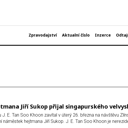
Zpravodajství
Aktualní číslo
Inzerce
Odtaj
tmana Jiří Sukop přijal singapurského velvy
u J. E. Tan Soo Khoon zavítal v úterý 26. března na návštěvu Zlín
ární náměstek hejtmana Jiří Sukop. J. E. Tan Soo Khoon je nerezi