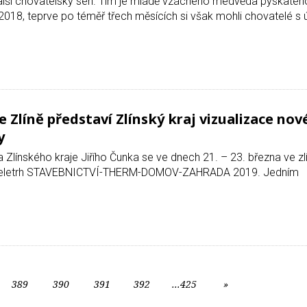
il další chovatelský sen. Tím je mládě vzácného medvěda pyskat
 2018, teprve po téměř třech měsících si však mohli chovatelé s 
 Zlíně představí Zlínský kraj vizualizace nov
ty
a Zlínského kraje Jiřího Čunka se ve dnech 21. – 23. března ve zl
ní veletrh STAVEBNICTVÍ-THERM-DOMOV-ZAHRADA 2019. Jedním
389
390
391
392
...425
»
Další