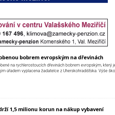
ůsobenou bobrem evropským na dřevinách
obené na rychlerostoucích dřevinách bobrem evropským, který je
kým úřadem vyplacena žadatelce z Uherskohradišťska. Výše šk
bdrží 1,5 milionu korun na nákup vybavení