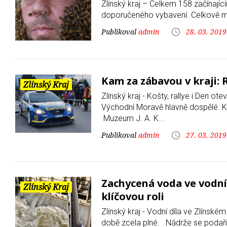
Zlínský kraj – Celkem 158 začínající
doporučeného vybavení. Celkově me
admin
28. 03. 2019
Kam za zábavou v kraji: 
Zlínský Kraj
Zlínský kraj - Košty, rallye i Den 
Východní Moravě hlavně dospělé. K
Muzeum J. A. K...
admin
27. 03. 2019
Zachycená voda ve vodní
Zlínský Kraj
klíčovou roli
Zlínský kraj - Vodní díla ve Zlínsk
době zcela plné. Nádrže se podařilo