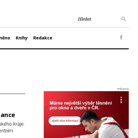
něno
Knihy
Redakce
slance
ského kraje.
dentním