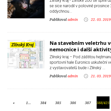
Zlínský kraj - Zlínské zoo se spln
se sice narodil v polovině prosince
oddychnou...
admin
22. 03. 2019
Na stavebním veletrhu ve
Zlínský Kraj
nemocnice i další aktivi
Zlínský kraj – Pod záštitou hejtman
sportovní hale Euronics uskuteč
z vystavovatelů bude i Zlínský ...
admin
21. 03. 2019
«
1...
384
385
386
387
388/425
Předchozí