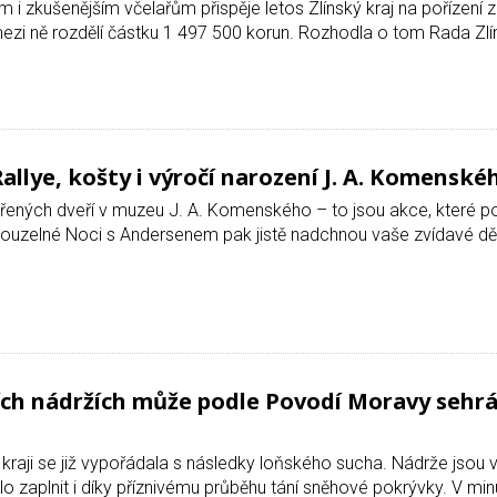
m i zkušenějším včelařům přispěje letos Zlínský kraj na pořízení 
zi ně rozdělí částku 1 497 500 korun. Rozhodla o tom Rada Zlín
Rallye, košty i výročí narození J. A. Komensk
otevřených dveří v muzeu J. A. Komenského – to jsou akce, které p
ouzelné Noci s Andersenem pak jistě nadchnou vaše zvídavé dě
ch nádržích může podle Povodí Moravy sehrá
ém kraji se již vypořádala s následky loňského sucha. Nádrže jsou
 zaplnit i díky příznivému průběhu tání sněhové pokrývky. V minu