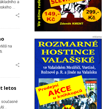
základního a
ského ...
ého
otěší na
ti.
t letos
 v současné
lý...