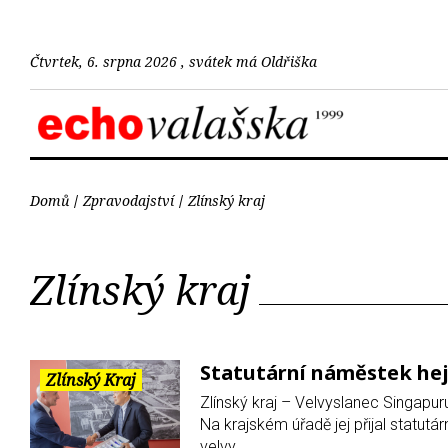
Čtvrtek, 6. srpna 2026 , svátek má Oldřiška
Domů
Zpravodajství
Zlínský kraj
Zlínský kraj
Statutární náměstek hej
Zlínský Kraj
Zlínský kraj – Velvyslanec Singapur
Na krajském úřadě jej přijal statut
velvy...