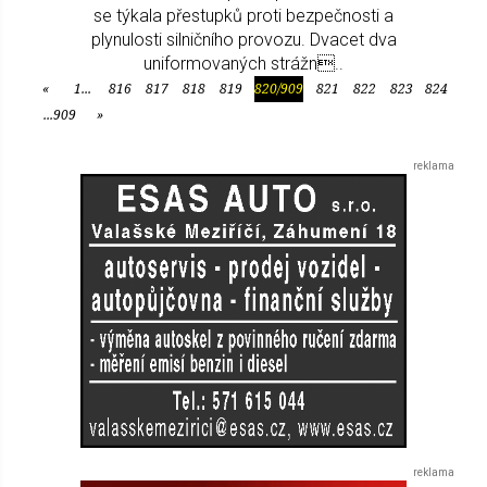
se týkala přestupků proti bezpečnosti a
plynulosti silničního provozu. Dvacet dva
uniformovaných strážn..
«
1...
816
817
818
819
820/909
821
822
823
824
Předchozí
...909
»
Další