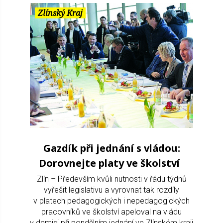
Zlínský Kraj
Gazdík při jednání s vládou:
Dorovnejte platy ve školství
Zlín – Především kvůli nutnosti v řádu týdnů
vyřešit legislativu a vyrovnat tak rozdíly
v platech pedagogických i nepedagogických
pracovníků ve školství apeloval na vládu
v demisi při pondělním jednání ve Zlínském kraji