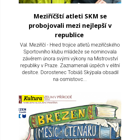
Meziříčští atleti SKM se
probojovali mezi nejlepší v
republice
Val. Meziříčí - Hned trojice atletů meziříčského
Sportovního klubu mládeže se nominovala
závěrem února svými výkony na Mistrovství
republiky v Praze. Zaznamenali úspěch v elitní
desítce. Dorostenec Tobiáš Skýpala obsadil
na osmistovc...
Kultura