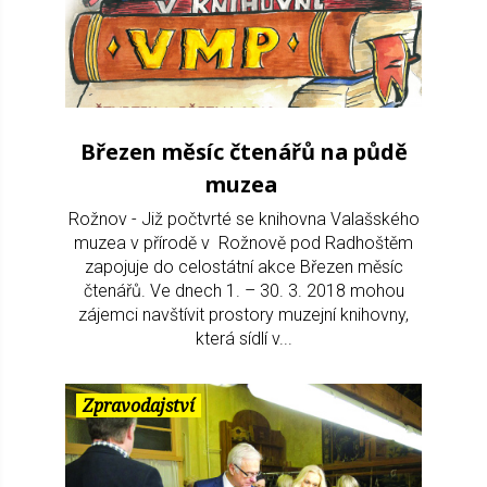
Březen měsíc čtenářů na půdě
muzea
Rožnov - Již počtvrté se knihovna Valašského
muzea v přírodě v Rožnově pod Radhoštěm
zapojuje do celostátní akce Březen měsíc
čtenářů. Ve dnech 1. – 30. 3. 2018 mohou
zájemci navštívit prostory muzejní knihovny,
která sídlí v...
Zpravodajství