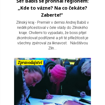
Šéf Babiš se prohnal regionem:
„Kde to vázne? Na co čekáte?
Zaberte!“
Zlínský kraj - Premiér v demisi Andrej Babiš v
neděli přicestoval v čele vlády do Zlínského
kraje. Chvílemi to vypadalo, že boss přijel
zkontrolovat podřízené a při té příležitosti je
všechny zpéroval za liknavost. Návštěvou
Zlín...
Zpravodajství