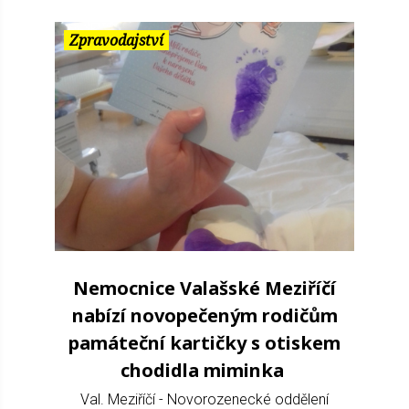
Zpravodajství
Nemocnice Valašské Meziříčí
nabízí novopečeným rodičům
památeční kartičky s otiskem
chodidla miminka
Val. Meziříčí - Novorozenecké oddělení