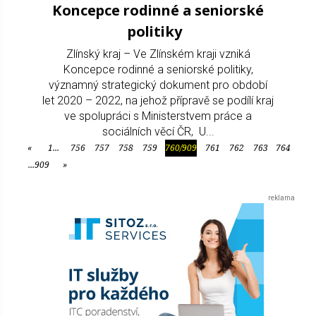
Koncepce rodinné a seniorské
politiky
Zlínský kraj – Ve Zlínském kraji vzniká
Koncepce rodinné a seniorské politiky,
významný strategický dokument pro období
let 2020 – 2022, na jehož přípravě se podílí kraj
ve spolupráci s Ministerstvem práce a
sociálních věcí ČR, U...
«
1...
756
757
758
759
760/909
761
762
763
764
Předchozí
...909
»
Další