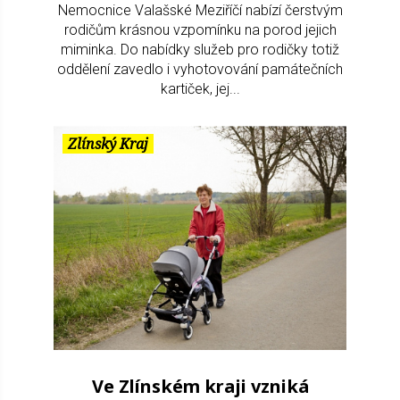
Nemocnice Valašské Meziříčí nabízí čerstvým
rodičům krásnou vzpomínku na porod jejich
miminka. Do nabídky služeb pro rodičky totiž
oddělení zavedlo i vyhotovování památečních
kartiček, jej...
Zlínský Kraj
Ve Zlínském kraji vzniká