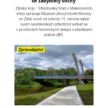
se zabydlely sochy
Zlínský kraj – Středověký hrad v Malenovicích,
který spravuje Muzeum jihovýchodní Moravy
ve Zlíně, nově od soboty 15. června nabízí
svým návštěvníkům příležitost setkat se
v prostorách historických sklepů s plastikami
známé zl..
Zpravodajství