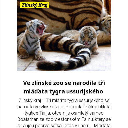
Zlínský Kraj
Ve zlínské zoo se narodila tři
mláďata tygra ussurijského
Zlínský kraj – Tři mláďta tygra ussurijského se
narodila ve zlínské zoo. Porodila je čtrnáctiletá
tygřice Tanja, otcem je osmiletý samec
Boatsman ze zoo v estonském Talinu, který se
s Tanjou poprvé setkal letos v únoru. Mláďata