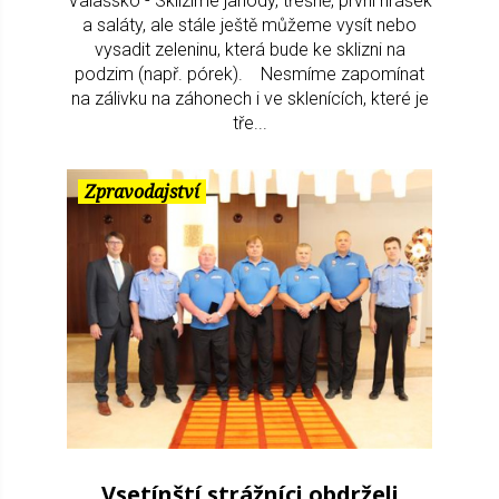
Valašsko - Sklízíme jahody, třešně, první hrášek
a saláty, ale stále ještě můžeme vysít nebo
vysadit zeleninu, která bude ke sklizni na
podzim (např. pórek). Nesmíme zapomínat
na zálivku na záhonech i ve sklenících, které je
tře...
Zpravodajství
Vsetínští strážníci obdrželi