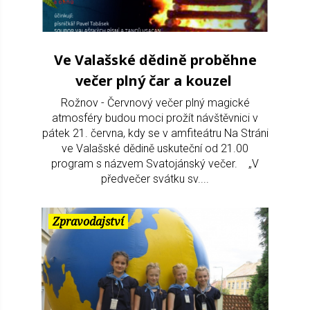
Ve Valašské dědině proběhne
večer plný čar a kouzel
Rožnov - Červnový večer plný magické
atmosféry budou moci prožít návštěvnici v
pátek 21. června, kdy se v amfiteátru Na Stráni
ve Valašské dědině uskuteční od 21.00
program s názvem Svatojánský večer. „V
předvečer svátku sv....
Zpravodajství