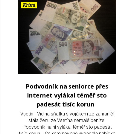
Krimi
Podvodník na seniorce přes
internet vylákal téměř sto
padesát tisíc korun
Vsetín - Vidina sňatku s vojákem ze zahraničí
stála ženu ze Vsetína nemalé peníze.
Podvodník na ní vylákal téměř sto padesát
tisíc korun. Celkem nevinně vypadala nabídka