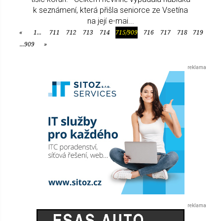
k seznámení, která přišla seniorce ze Vsetína
na její e-mai...
«
1...
711
712
713
714
715/909
716
717
718
719
Předchozí
...909
»
Další