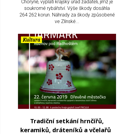
Choryně, vyplatí krajský úřad žadateli, jímž je
soukromé rybářství. Výše škody dosáhla
264 262 korun. Náhrady za škody způsobené
ve Zlínské...
Kultura
Tradiční setkání hrnčířů,
keramiků, dráteníků a včelařů