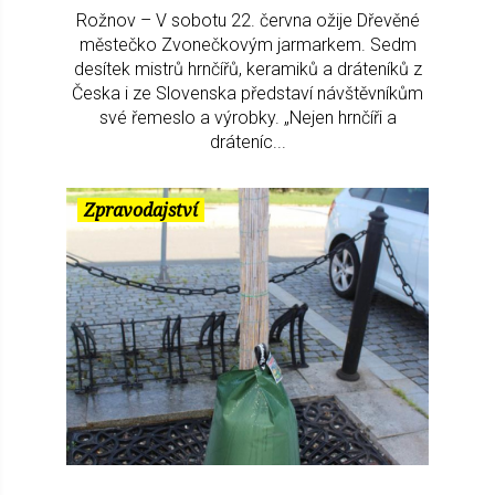
Rožnov – V sobotu 22. června ožije Dřevěné
městečko Zvonečkovým jarmarkem. Sedm
desítek mistrů hrnčířů, keramiků a dráteníků z
Česka i ze Slovenska představí návštěvníkům
své řemeslo a výrobky. „Nejen hrnčíři a
dráteníc...
Zpravodajství