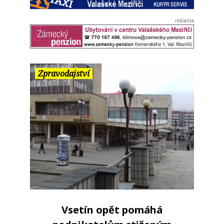
Zpravodajství
Vsetín opět pomáhá