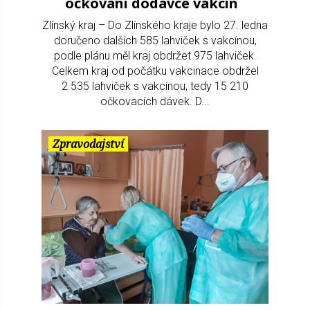
očkování dodávce vakcín
Zlínský kraj – Do Zlínského kraje bylo 27. ledna
doručeno dalších 585 lahviček s vakcínou,
podle plánu měl kraj obdržet 975 lahviček.
Celkem kraj od počátku vakcinace obdržel
2 535 lahviček s vakcínou, tedy 15 210
očkovacích dávek. D...
Zpravodajství