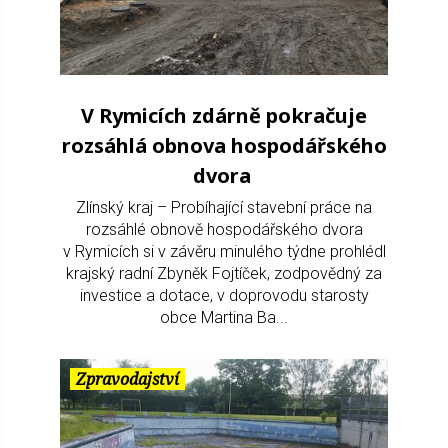
V Rymicích zdárně pokračuje
rozsáhlá obnova hospodářského
dvora
Zlínský kraj – Probíhající stavební práce na
rozsáhlé obnově hospodářského dvora
v Rymicích si v závěru minulého týdne prohlédl
krajský radní Zbyněk Fojtíček, zodpovědný za
investice a dotace, v doprovodu starosty
obce Martina Ba...
Zpravodajství