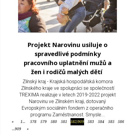
Projekt Narovinu usiluje o
spravedlivé podmínky
pracovního uplatnění mužů a
žen i rodičů malých dětí
Zlínský kraj - Krajská hospodářská komora
Zlínského kraje ve spolupráci se společností
TREXIMA realizuje v letech 2019-2022 projekt
Narovinu ve Zlínském kraji, dotovaný
Evropským sociálním fondem z operačního
programu Zaměstnanost. Smysle...
«
1...
578
579
580
581
582/909
583
584
585
586
Předchozí
...909
»
Další