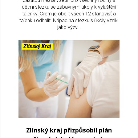
záštitou města Vsetín pro všechny rodiny s
dětmi stezku se zábavnými úkoly k vyluštění
tajenky! Cílem je obejít všech 12 stanovišť a
tajenku odhalit. Nápad na stezku s úkoly vznikl
jako výzv...
Zlínský Kraj
Zlínský kraj přizpůsobil plán