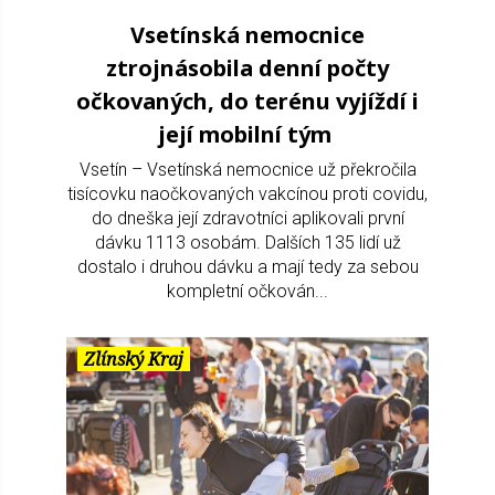
Vsetínská nemocnice
ztrojnásobila denní počty
očkovaných, do terénu vyjíždí i
její mobilní tým
Vsetín – Vsetínská nemocnice už překročila
tisícovku naočkovaných vakcínou proti covidu,
do dneška její zdravotníci aplikovali první
dávku 1113 osobám. Dalších 135 lidí už
dostalo i druhou dávku a mají tedy za sebou
kompletní očkován...
Zlínský Kraj