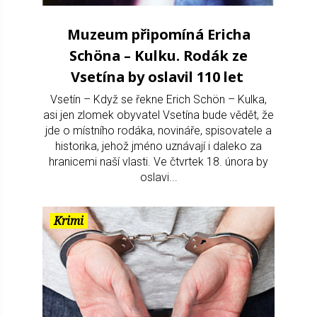
Muzeum připomíná Ericha
Schöna – Kulku. Rodák ze
Vsetína by oslavil 110 let
Vsetín – Když se řekne Erich Schön – Kulka,
asi jen zlomek obyvatel Vsetína bude vědět, že
jde o místního rodáka, novináře, spisovatele a
historika, jehož jméno uznávají i daleko za
hranicemi naší vlasti. Ve čtvrtek 18. února by
oslavi...
Krimi