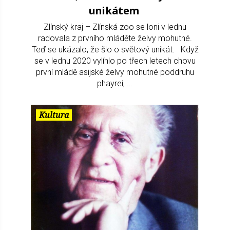
unikátem
Zlínský kraj – Zlínská zoo se loni v lednu
radovala z prvního mláděte želvy mohutné.
Teď se ukázalo, že šlo o světový unikát. Když
se v lednu 2020 vylíhlo po třech letech chovu
první mládě asijské želvy mohutné poddruhu
phayrei, ...
Kultura