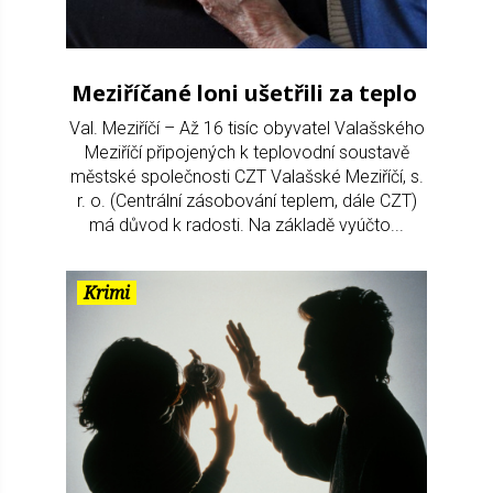
Meziříčané loni ušetřili za teplo
Val. Meziříčí – Až 16 tisíc obyvatel Valašského
Meziříčí připojených k teplovodní soustavě
městské společnosti CZT Valašské Meziříčí, s.
r. o. (Centrální zásobování teplem, dále CZT)
má důvod k radosti. Na základě vyúčto...
Krimi