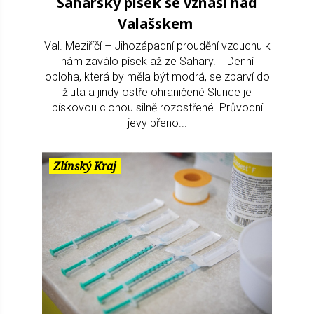
Saharský písek se vznáší nad
Valašskem
Val. Meziříčí – Jihozápadní proudění vzduchu k
nám zaválo písek až ze Sahary. Denní
obloha, která by měla být modrá, se zbarví do
žluta a jindy ostře ohraničené Slunce je
pískovou clonou silně rozostřené. Průvodní
jevy přeno...
Zlínský Kraj