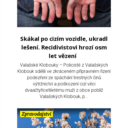
Skákal po cizím vozidle, ukradl
lešení. Recidivistovi hrozí osm
let vězení
Valašské Klobouky – Policisté z Valašských
Klobouk sdělili ve zkráceném přípravném řízení
podezření ze spáchání trestných činů
výtržnictví a poškození cizí věci
dvaačtyřicetiletému muži z obce poblíž
Valašských Klobouk, p...
Zpravodajství