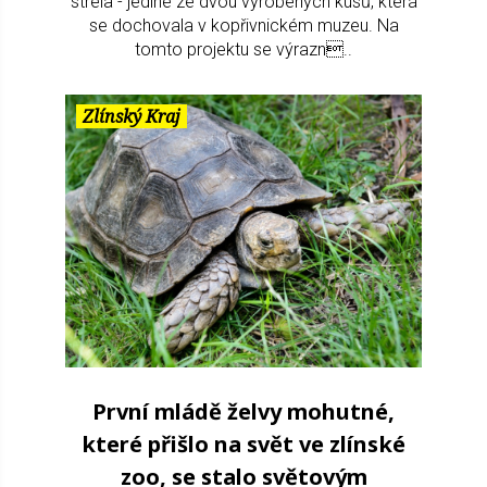
strela - jediné ze dvou vyrobených kusů, která
se dochovala v kopřivnickém muzeu. Na
tomto projektu se výrazn..
Zlínský Kraj
První mládě želvy mohutné,
které přišlo na svět ve zlínské
zoo, se stalo světovým