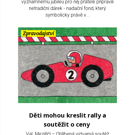
významnému jubileu pro něj přátelé připravili
netradiční dárek - nadační fond, který
symbolicky právě v...
Zpravodajství
Děti mohou kreslit rally a
soutěžit o ceny
Val. Meziříčí – Oblíbená výtvarná soutěž