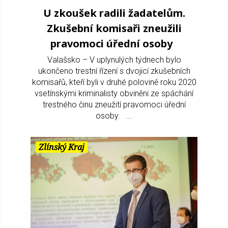
U zkoušek radili žadatelům.
Zkušební komisaři zneužili
pravomoci úřední osoby
Valašsko – V uplynulých týdnech bylo
ukončeno trestní řízení s dvojicí zkušebních
komisařů, kteří byli v druhé polovině roku 2020
vsetínskými kriminalisty obviněni ze spáchání
trestného činu zneužití pravomoci úřední
osoby. ...
Zlínský Kraj