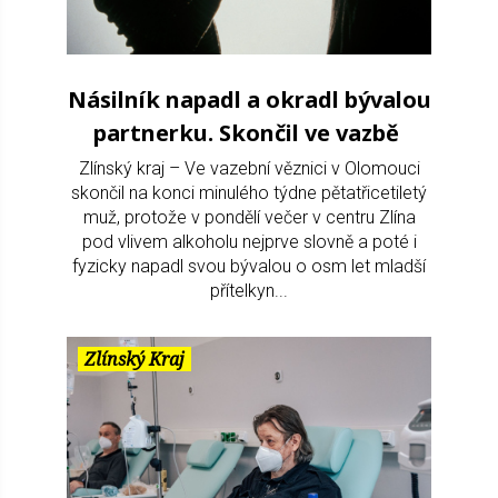
Násilník napadl a okradl bývalou
partnerku. Skončil ve vazbě
Zlínský kraj – Ve vazební věznici v Olomouci
skončil na konci minulého týdne pětatřicetiletý
muž, protože v pondělí večer v centru Zlína
pod vlivem alkoholu nejprve slovně a poté i
fyzicky napadl svou bývalou o osm let mladší
přítelkyn...
Zlínský Kraj