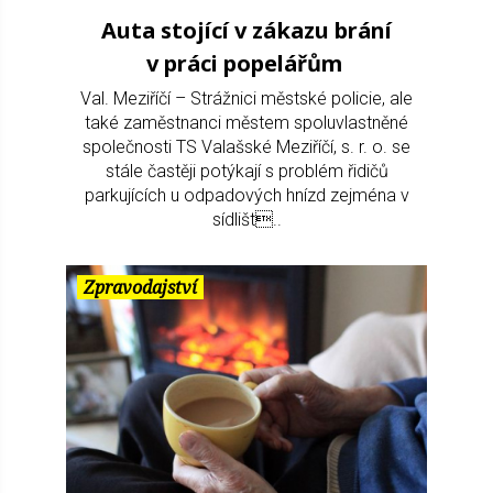
Auta stojící v zákazu brání
v práci popelářům
Val. Meziříčí – Strážnici městské policie, ale
také zaměstnanci městem spoluvlastněné
společnosti TS Valašské Meziříčí, s. r. o. se
stále častěji potýkají s problém řidičů
parkujících u odpadových hnízd zejména v
sídlišt..
Zpravodajství