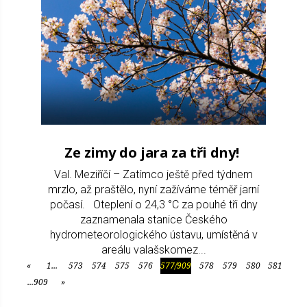
Ze zimy do jara za tři dny!
Val. Meziříčí – Zatímco ještě před týdnem
mrzlo, až praštělo, nyní zažíváme téměř jarní
počasí. Oteplení o 24,3 °C za pouhé tři dny
zaznamenala stanice Českého
hydrometeorologického ústavu, umístěná v
areálu valašskomez...
«
1...
573
574
575
576
577/909
578
579
580
581
Předchozí
...909
»
Další